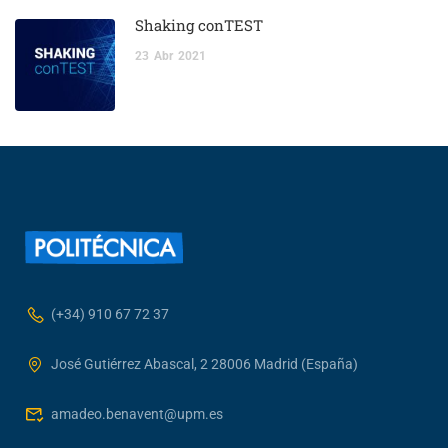
Shaking conTEST
23
Abr
2021
(+34) 910 67 72 37
José Gutiérrez Abascal, 2 28006 Madrid (España)
amadeo.benavent@upm.es