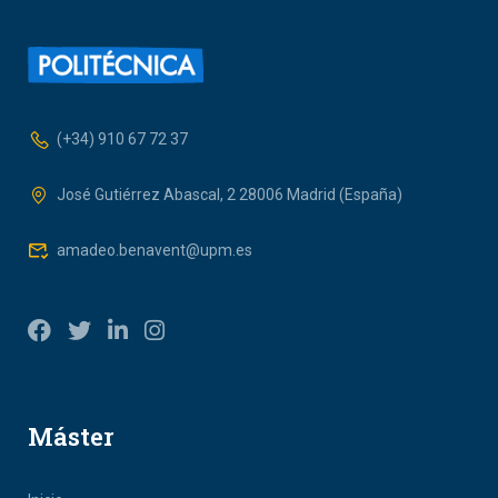
(+34) 910 67 72 37
José Gutiérrez Abascal, 2 28006 Madrid (España)
amadeo.benavent@upm.es
Máster