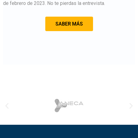
de febrero de 2023. No te pierdas la entrevista.
p
C
q
SABER MÁS