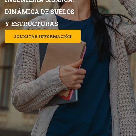
D
I
N
Á
M
I
C
A
D
E
S
U
E
L
O
S
Y
E
S
T
R
U
C
T
U
R
A
S
SOLICITAR INFORMACIÓN