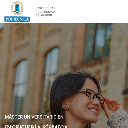
M
Á
S
T
E
R
U
N
I
V
E
R
S
I
T
A
R
I
O
E
N
I
N
G
E
N
I
E
R
Í
A
S
Í
S
M
I
C
A
: